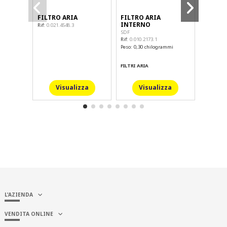
FILTRO ARIA
FILTRO ARIA
ELEM.F
INTERNO
ARIA
Rif:
0.021.4548.3
SDF
SDF
Rif:
0.010.2173.1
Rif:
2.4249
Peso: 0,30 chilogrammi
Peso Prod
FILTRI ARIA
FILTRI AR
Visualizza
Visualizza
V
L'AZIENDA
VENDITA ONLINE