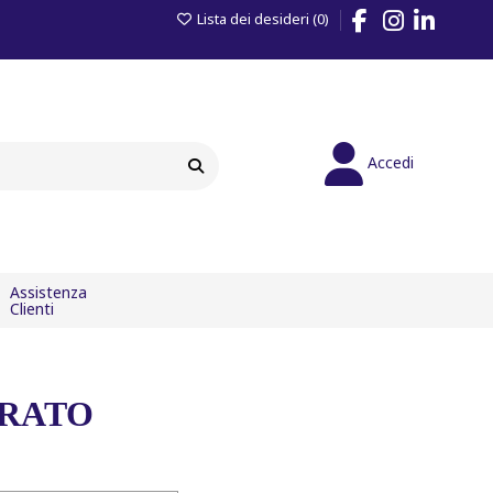
Lista dei desideri (
0
)
Facebook
Instagram
LinkedIn
Accedi
Assistenza
Clienti
PRATO