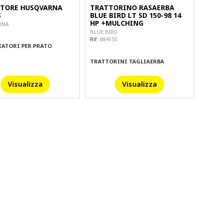
ATORE HUSQVARNA
TRATTORINO RASAERBA
S
BLUE BIRD LT SD 150-98 14
HP +MULCHING
RNA
BLUE BIRD
Rif:
884150
IATORI PER PRATO
TRATTORINI TAGLIAERBA
Visualizza
Visualizza