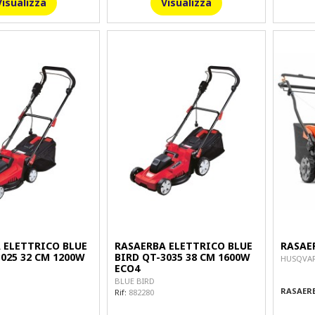
Visualizza
Visualizza
 ELETTRICO BLUE
RASAERBA ELETTRICO BLUE
RASAE
3025 32 CM 1200W
BIRD QT-3035 38 CM 1600W
HUSQVA
ECO4
BLUE BIRD
RASAERB
Rif:
882280