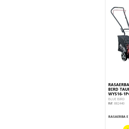
RASAERBA
BIRD TAU
WYS16-1P
BLUE BIRD
Rif:
882440
RASAERBA E