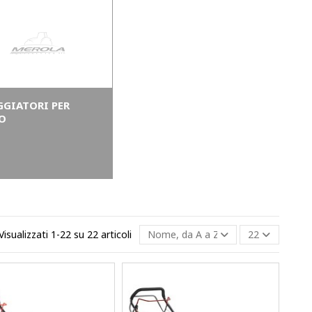
GGIATORI PER
O
Visualizzati 1-22 su 22 articoli
Nome, da A a Z
22