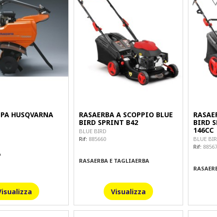
PA HUSQVARNA
RASAERBA A SCOPPIO BLUE
RASAE
BIRD SPRINT B42
BIRD S
146CC
BLUE BIRD
Rif:
885660
BLUE BI
Rif:
8856
A
RASAERBA E TAGLIAERBA
RASAERB
Visualizza
Visualizza