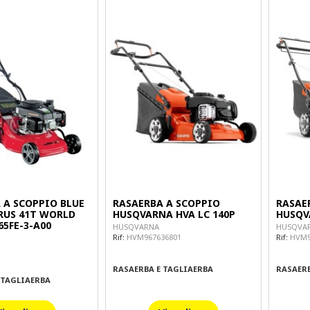
 A SCOPPIO BLUE
RASAERBA A SCOPPIO
RASAE
RUS 41T WORLD
HUSQVARNA HVA LC 140P
HUSQVA
65FE-3-A00
HUSQVARNA
HUSQVA
Rif:
HVM967636801
Rif:
HVM9
RASAERBA E TAGLIAERBA
RASAERB
 TAGLIAERBA