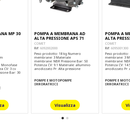
NA MP 30
POMPA A MEMBRANA AD
POMPA A M
ALTA PRESSIONE APS 71
ALTA PRESS
COMET
COMET
Rif:
6092002000
Rif:
6095001300
Peso prodotto: 18 kg Numero
Peso prodotto:
cm
membrane: 3 Materiale
membrane: 3 Ma
membrane: NBR Pressione Bar: 50
membrane: NBR 
ca Monofase
Potenza CV: 9.1 Materiale: alluminio
Potenza CV: 14.
a CV: 3 cv
anodizzato Pr: Alta pressione
anodizzato Pr: 
ssione Bar: 30
POMPE E MOTOPOMPE
POMPE E MOT
IRRORATRICI
IRRORATRICI
E
zza
Visualizza
Vi