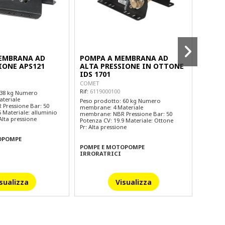
EMBRANA AD
POMPA A MEMBRANA AD
POMP
IONE APS121
ALTA PRESSIONE IN OTTONE
ALTA 
IDS 1701
COMET
Rif:
6093
COMET
Rif:
6119000100
 38 kg Numero
Peso pr
teriale
membran
Peso prodotto: 60 kg Numero
Pressione Bar: 50
membran
membrane: 4 Materiale
5 Materiale: alluminio
Potenza 
membrane: NBR Pressione Bar: 50
Alta pressione
anodizza
Potenza CV: 19.9 Materiale: Ottone
Pr: Alta pressione
OPOMPE
POMPE
IRROR
POMPE E MOTOPOMPE
IRRORATRICI
sualizza
Visualizza