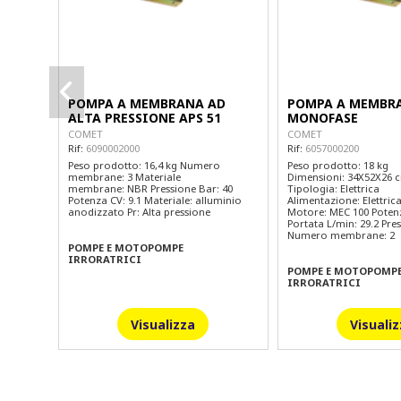
POMPA A MEMBRANA AD
POMPA A MEMBRA
ALTA PRESSIONE APS 51
MONOFASE
COMET
COMET
Rif:
6090002000
Rif:
6057000200
Peso prodotto: 16,4 kg Numero
Peso prodotto: 18 kg
membrane: 3 Materiale
Dimensioni: 34X52X26 
membrane: NBR Pressione Bar: 40
Tipologia: Elettrica
Potenza CV: 9.1 Materiale: alluminio
Alimentazione: Elettri
anodizzato Pr: Alta pressione
Motore: MEC 100 Potenz
Portata L/min: 29.2 Pre
Numero membrane: 2
POMPE E MOTOPOMPE
IRRORATRICI
POMPE E MOTOPOMP
IRRORATRICI
Visualizza
Visuali