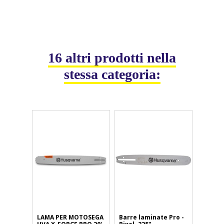
16 altri prodotti nella
stessa categoria:
LAMA PER MOTOSEGA
Barre laminate Pro -
CATENA