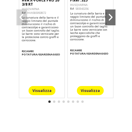
HVA X-FORCE PRO 20'
Pixel .325"
MOTOS
3/8 RT
HVA H00
HUSQVARNA
Rif:
585943256
HUSQVARNA
HUSQVA
Rif:
HVA585950872
Rif:
HVA50
La curvatura della barra e il
raggio limitato del puntale
La curvatura della barra e il
diminuiscono il rischio di
raggio limitato del puntale
contraccolpo e garantiscono
diminuiscono il rischio di
RICAMBI
un buon controllo del taglio.
contraccolpo e garantiscono
POTATUR
Le barre sono verniciate con
un buon controllo del taglio.
lacche epossidiche che
Le barre sono verniciate per
proteggono da graffi e
la protezione contro graffi e
corrosione.
corrosione.
RICAMBI
RICAMBI
POTATURA/GIARDINAGGIO
POTATURA/GIARDINAGGIO
Visualizza
Visualizza
V